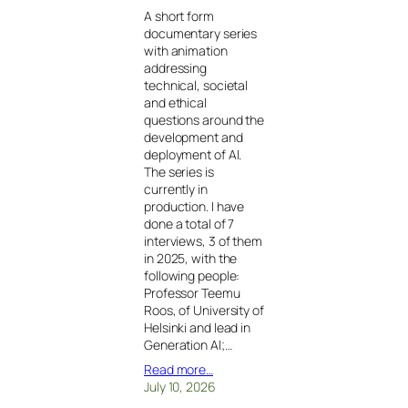
A short form
documentary series
with animation
addressing
technical, societal
and ethical
questions around the
development and
deployment of AI.
The series is
currently in
production. I have
done a total of 7
interviews, 3 of them
in 2025, with the
following people:
Professor Teemu
Roos, of University of
Helsinki and lead in
Generation AI;…
Read more…
July 10, 2026