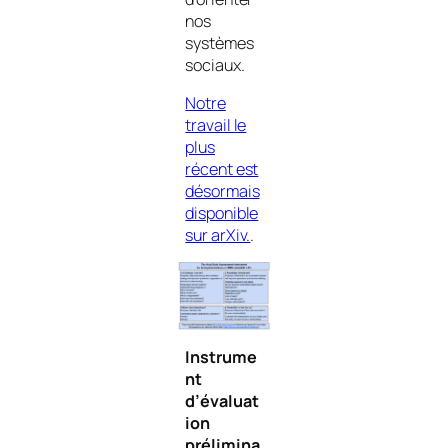
nos
systèmes
sociaux.
Notre
travail le
plus
récent est
désormais
disponible
sur arXiv.
.
Instrume
nt
d’évaluat
ion
prélimina