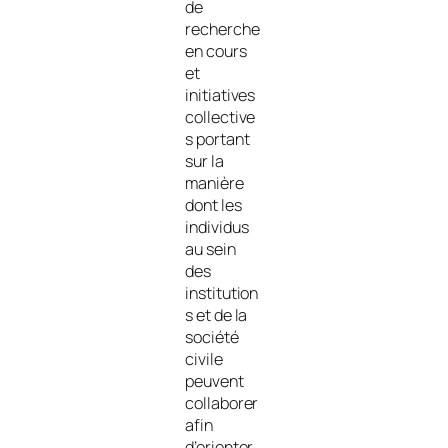
de
recherche
en cours
et
initiatives
collective
s portant
sur la
manière
dont les
individus
au sein
des
institution
s et de la
société
civile
peuvent
collaborer
afin
d’orienter