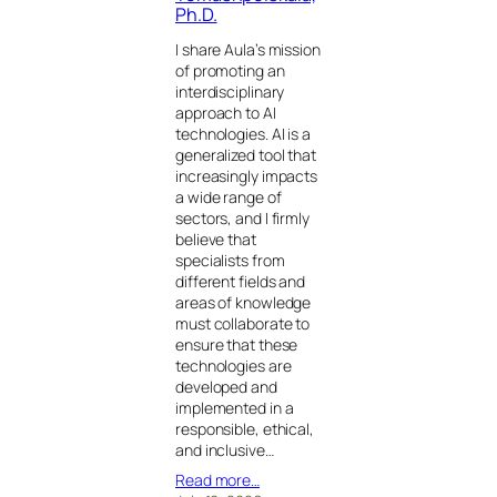
Ph.D.
I share Aula’s mission
of promoting an
interdisciplinary
approach to AI
technologies. AI is a
generalized tool that
increasingly impacts
a wide range of
sectors, and I firmly
believe that
specialists from
different fields and
areas of knowledge
must collaborate to
ensure that these
technologies are
developed and
implemented in a
responsible, ethical,
and inclusive…
Read more…