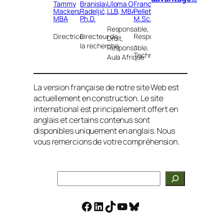
Tammy
Branislav
Uloma Okoro,
François
Mackenzie,
Radeljić,
LLB, MBA
Pelletier,
MBA
Ph.D.
M.Sc.
Responsable,
Directrice
Directeur de
Responsable
Droit,
la recherche
–
Responsable,
Technologie
Aula Afrique
La version française de notre site Web est
actuellement en construction. Le site
international est principalement offert en
anglais et certains contenus sont
disponibles uniquement en anglais. Nous
vous remercions de votre compréhension.
Search
Facebook
LinkedIn
TikTok
YouTube
Bluesky