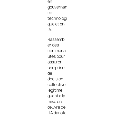
en
gouvernan
ce
technologi
que et en
IA.
Rassembl
er des
communa
utés pour
assurer
une prise
de
décision
collective
légitime
quant à la
mise en
œuvre de
l’IA dans la