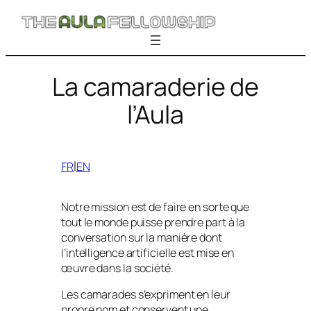
Skip
to
content
La camaraderie de
l’Aula
l
FR
EN
Notre mission est de faire en sorte que
tout le monde puisse prendre part à la
conversation sur la manière dont
l’intelligence artificielle est mise en
œuvre dans la société.
Les camarades s’expriment en leur
propre nom et conservent une