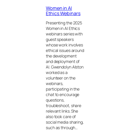
Women in AI
Ethics Webinars
Presenting the 2025
Women in AI Ethics
webinars series with
guest speakers
whose work involves
ethical issues around
the development
and deployment of
AI. Gwendolyn Alston
worked as a
volunteer on the
webinars,
participating in the
chat to encourage
questions,
troubleshoot, share
relevant links. She
also took care of
social media sharing,
such as through…