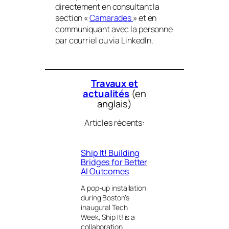
directement en consultant la
section «
Camarades
» et en
communiquant avec la personne
par courriel ou via LinkedIn.
Travaux et
actualités
(en
anglais)
Articles récents:
Ship It! Building
Bridges for Better
AI Outcomes
A pop-up installation
during Boston’s
inaugural Tech
Week, Ship It! is a
collaboration