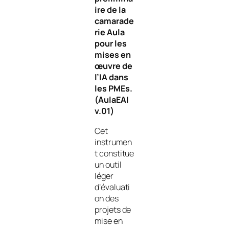
ire de la
camarade
rie Aula
pour les
mises en
œuvre de
l’IA dans
les PMEs.
(AulaEAI
v.01)
Cet
instrumen
t constitue
un outil
léger
d’évaluati
on des
projets de
mise en