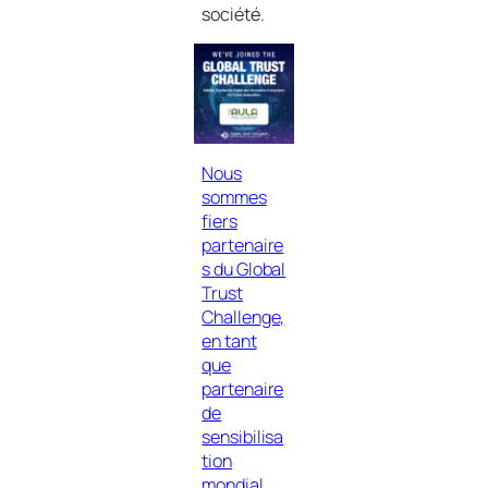
société.
Nous
sommes
fiers
partenaire
s du Global
Trust
Challenge,
en tant
que
partenaire
de
sensibilisa
tion
mondial
.