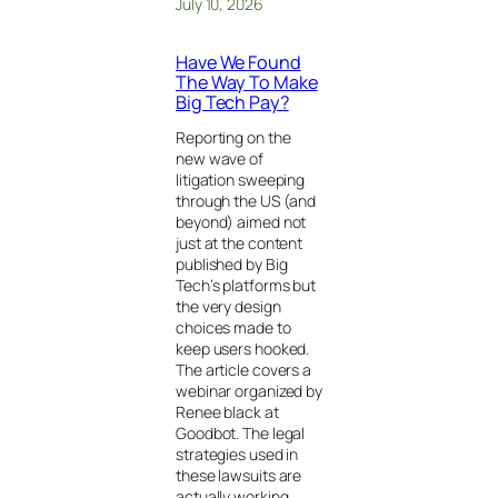
July 10, 2026
Have We Found
The Way To Make
Big Tech Pay?
Reporting on the
new wave of
litigation sweeping
through the US (and
beyond) aimed not
just at the content
published by Big
Tech’s platforms but
the very design
choices made to
keep users hooked.
The article covers a
webinar organized by
Renee black at
Goodbot. The legal
strategies used in
these lawsuits are
actually working,…