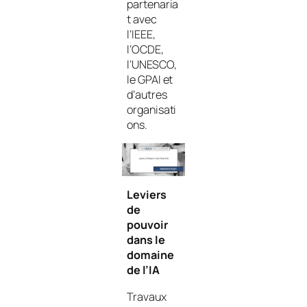
partenaria
t avec
l’IEEE,
l’OCDE,
l’UNESCO,
le GPAI et
d’autres
organisati
ons.
Leviers
de
pouvoir
dans le
domaine
de l’IA
Travaux