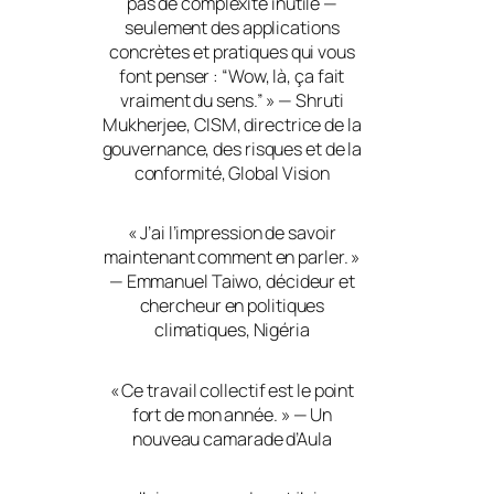
pas de complexité inutile —
seulement des applications
concrètes et pratiques qui vous
font penser : “Wow, là, ça fait
vraiment du sens
.” » — Shruti
Mukherjee, CISM, directrice de la
gouvernance, des risques et de la
conformité, Global Vision
«
J’ai l’impression de savoir
maintenant comment en parler.
»
— Emmanuel Taiwo, décideur et
chercheur en politiques
climatiques, Nigéria
«
Ce travail collectif est le point
fort de mon année.
» — Un
nouveau camarade d’Aula