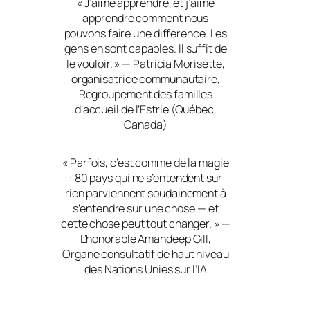
«
J’aime apprendre, et j’aime
apprendre comment nous
pouvons faire une différence. Les
gens en sont capables. Il suffit de
le vouloir.
» — Patricia Morisette,
organisatrice communautaire,
Regroupement des familles
d’accueil de l’Estrie (Québec,
Canada)
«
Parfois, c’est comme de la magie
: 80 pays qui ne s’entendent sur
rien parviennent soudainement à
s’entendre sur une chose — et
cette chose peut tout changer.
» —
L’honorable Amandeep Gill,
Organe consultatif de haut niveau
des Nations Unies sur l’IA