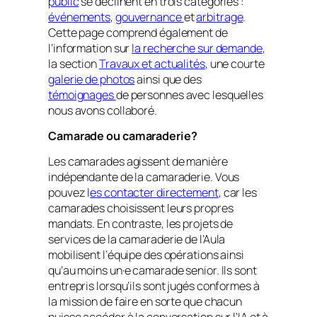
public
se déclinent en trois catégories :
événements
,
gouvernance
et
arbitrage
.
Cette page comprend également de
l’information sur
la recherche sur demande
,
la section
Travaux et actualités
, une courte
galerie de photos
ainsi que des
témoignages
de personnes avec lesquelles
nous avons collaboré.
Camarade ou camaraderie?
Les camarades agissent de manière
indépendante de la camaraderie. Vous
pouvez l
es contacter directement
, car les
camarades choisissent leurs propres
mandats. En contraste, les projets de
services de la camaraderie de l’Aula
mobilisent l’équipe des opérations ainsi
qu’au moins un·e camarade senior. Ils sont
entrepris lorsqu’ils sont jugés conformes à
la mission de faire en sorte que chacun